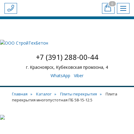
0
-
+
БЕТОН И РАСТВОР
ЖБИ
ПЛИТЫ ПЕРЕКРЫТИЯ
Обратный звонок
СТАТЬИ
ДОСТАВКА И ОПЛАТА
НАШИ ОБЪЕКТЫ
НАШ АВТОПАРК
КОНТАКТЫ
+7 (391) 288-00-44
г. Красноярск, Кубековская промзона, 4
WhatsApp
Viber
Главная
Каталог
Плиты перекрытия
Плита
перекрытия многопустотная ПБ 58-15-12.5