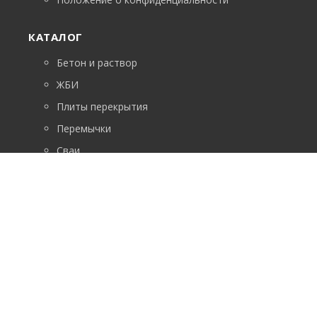
КАТАЛОГ
Бетон и раствор
ЖБИ
Плиты перекрытия
Перемычки
Сваи
ФБС
Лестничные марши
Возникли вопросы? Звоните!
+7 (391) 288-00-44
ГРАФИК РАБОТЫ
Ежедневно, круглосуточно.