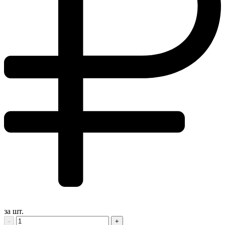
за шт.
-
+