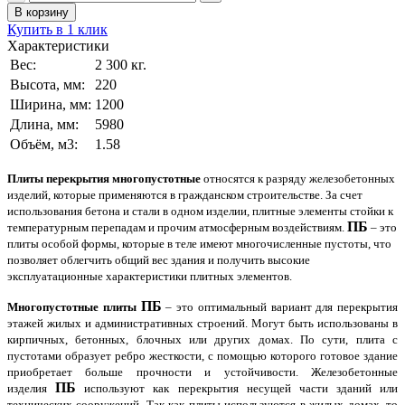
В корзину
Купить в 1 клик
Характеристики
Вес:
2 300
кг.
Высота, мм:
220
Ширина, мм:
1200
Длина, мм:
5980
Объём, м3:
1.58
Плиты перекрытия многопустотные
относятся к разряду железобетонных
изделий, которые применяются в гражданском строительстве. За счет
использования бетона и стали в одном изделии, плитные элементы стойки к
ПБ
температурным перепадам и прочим атмосферным воздействиям.
– это
плиты особой формы, которые в теле имеют многочисленные пустоты, что
позволяет облегчить общий вес здания и получить высокие
эксплуатационные характеристики плитных элементов.
ПБ
Многопустотные плиты
– это оптимальный вариант для перекрытия
этажей жилых и административных строений. Могут быть использованы в
кирпичных, бетонных, блочных или других домах. По сути, плита с
пустотами образует ребро жесткости, с помощью которого готовое здание
приобретает больше прочности и устойчивости. Железобетонные
ПБ
изделия
используют как перекрытия несущей части зданий или
технических сооружений. Так как плиты используются в жилых домах, то