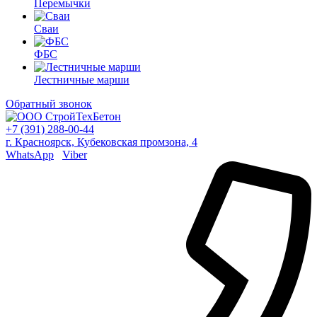
Перемычки
Сваи
ФБС
Лестничные марши
Обратный звонок
+7 (391) 288-00-44
г. Красноярск, Кубековская промзона, 4
WhatsApp
Viber