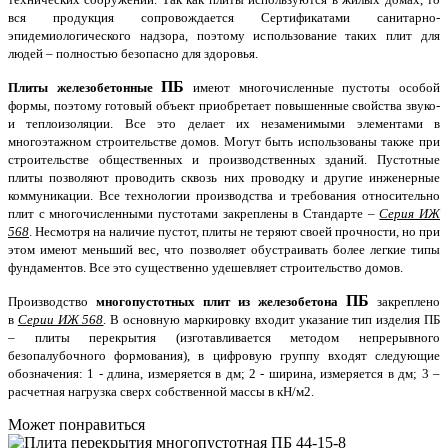
вся продукция сопровождается Сертификатами санитарно-
эпидемиологического надзора, поэтому использование таких плит для
людей – полностью безопасно для здоровья.
ПБ
Плиты железобетонные
имеют многочисленные пустоты особой
формы, поэтому готовый объект приобретает повышенные свойства звуко-
и теплоизоляции. Все это делает их незаменимыми элементами в
многоэтажном строительстве домов. Могут быть использованы также при
строительстве общественных и производственных зданий. Пустотные
плиты позволяют проводить сквозь них проводку и другие инженерные
коммуникации. Все технологии производства и требования относительно
плит с многочисленными пустотами закреплены в Стандарте –
Серия ИЖ
568
. Несмотря на наличие пустот, плиты не теряют своей прочности, но при
этом имеют меньший вес, что позволяет обустраивать более легкие типы
фундаментов. Все это существенно удешевляет строительство домов.
ПБ
Производство
многопустотных плит из железобетона
закреплено
в
Серии ИЖ 568
. В основную маркировку входит указание тип изделия ПБ
– плиты перекрытия (изготавливается методом непрерывного
безопалубочного формования), в цифровую группу входят следующие
обозначения: 1 -
длина, измеряется в дм; 2
- ширина, измеряется в дм;
3 –
расчетная нагрузка сверх собственной массы в кН/м2.
Может понравиться