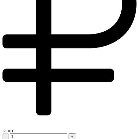
за шт.
-
+