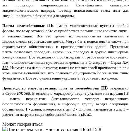
вся продукция сопровождается Сертификатами санитарно-
эпидемиологического надзора, поэтому использование таких плит для
людей – полностью безопасно для здоровья.
ПБ
Плиты железобетонные
имеют многочисленные пустоты особой
формы, поэтому готовый объект приобретает повышенные свойства звуко-
и теплоизоляции. Все это делает их незаменимыми элементами в
многоэтажном строительстве домов. Могут быть использованы также при
строительстве общественных и производственных зданий. Пустотные
плиты позволяют проводить сквозь них проводку и другие инженерные
коммуникации. Все технологии производства и требования относительно
плит с многочисленными пустотами закреплены в Стандарте –
Серия ИЖ
568
. Несмотря на наличие пустот, плиты не теряют своей прочности, но при
этом имеют меньший вес, что позволяет обустраивать более легкие типы
фундаментов. Все это существенно удешевляет строительство домов.
ПБ
Производство
многопустотных плит из железобетона
закреплено
в
Серии ИЖ 568
. В основную маркировку входит указание тип изделия ПБ
– плиты перекрытия (изготавливается методом непрерывного
безопалубочного формования), в цифровую группу входят следующие
обозначения: 1 -
длина, измеряется в дм; 2
- ширина, измеряется в дм;
3 –
расчетная нагрузка сверх собственной массы в кН/м2.
Может понравиться