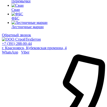
Перемычки
Сваи
ФБС
Лестничные марши
Обратный звонок
+7 (391) 288-00-44
г. Красноярск, Кубековская промзона, 4
WhatsApp
Viber