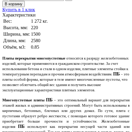
В корзину
Купить в 1 клик
Характеристики
Вес:
1 272
кг.
Высота, мм:
220
Ширина, мм:
1500
Длина, мм:
2580
Объём, м3:
0.85
Плиты перекрытия многопустотные
относятся к разряду железобетонных
изделий, которые применяются в гражданском строительстве. За счет
использования бетона и стали в одном изделии, плитные элементы стойки к
ПБ
температурным перепадам и прочим атмосферным воздействиям.
– это
плиты особой формы, которые в теле имеют многочисленные пустоты, что
позволяет облегчить общий вес здания и получить высокие
эксплуатационные характеристики плитных элементов.
ПБ
Многопустотные плиты
– это оптимальный вариант для перекрытия
этажей жилых и административных строений. Могут быть использованы в
кирпичных, бетонных, блочных или других домах. По сути, плита с
пустотами образует ребро жесткости, с помощью которого готовое здание
приобретает больше прочности и устойчивости. Железобетонные
ПБ
изделия
используют как перекрытия несущей части зданий или
технических сооружений. Так как плиты используются в жилых домах, то