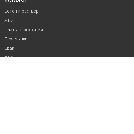
КАТАЛОГ
Бетон и раствор
ЖБИ
Плиты перекрытия
Перемычки
Сваи
ФБС
Лестничные марши
Возникли вопросы? Звоните!
+7 (391) 288-00-44
ГРАФИК РАБОТЫ
Ежедневно, круглосуточно.