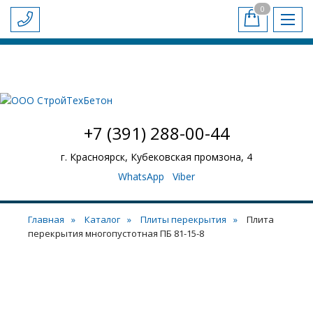
0
-
+
БЕТОН И РАСТВОР
ЖБИ
ПЛИТЫ ПЕРЕКРЫТИЯ
Обратный звонок
СТАТЬИ
ДОСТАВКА И ОПЛАТА
НАШИ ОБЪЕКТЫ
НАШ АВТОПАРК
КОНТАКТЫ
+7 (391) 288-00-44
г. Красноярск, Кубековская промзона, 4
WhatsApp
Viber
Главная
Каталог
Плиты перекрытия
Плита
перекрытия многопустотная ПБ 81-15-8