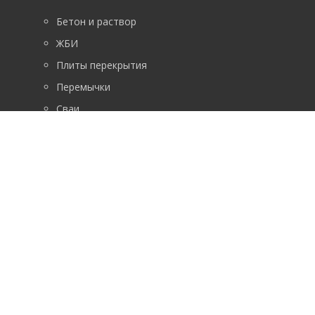
Бетон и раствор
ЖБИ
Плиты перекрытия
Перемычки
Сваи
ФБС
Лестничные марши
Возникли вопросы? Звоните!
+7 (391) 288-00-44
ГРАФИК РАБОТЫ
Ежедневно, круглосуточно.