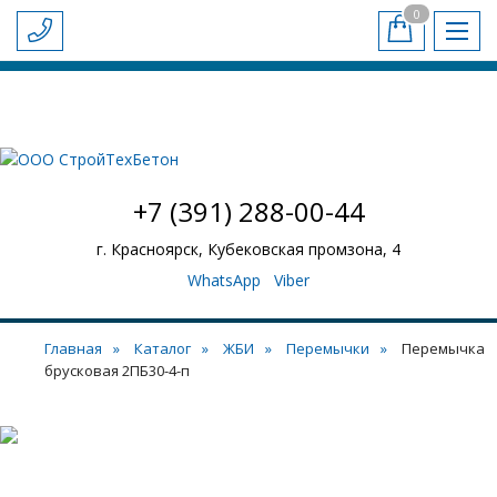
0
-
+
БЕТОН И РАСТВОР
ЖБИ
ПЛИТЫ ПЕРЕКРЫТИЯ
Обратный звонок
СТАТЬИ
ДОСТАВКА И ОПЛАТА
НАШИ ОБЪЕКТЫ
НАШ АВТОПАРК
КОНТАКТЫ
+7 (391) 288-00-44
г. Красноярск, Кубековская промзона, 4
WhatsApp
Viber
Главная
Каталог
ЖБИ
Перемычки
Перемычка
брусковая 2ПБ30-4-п