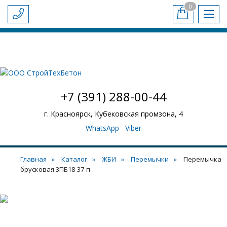
0
-
+
БЕТОН И РАСТВОР
ЖБИ
ПЛИТЫ ПЕРЕКРЫТИЯ
Обратный звонок
СТАТЬИ
ДОСТАВКА И ОПЛАТА
НАШИ ОБЪЕКТЫ
НАШ АВТОПАРК
КОНТАКТЫ
+7 (391) 288-00-44
г. Красноярск, Кубековская промзона, 4
WhatsApp
Viber
Главная
Каталог
ЖБИ
Перемычки
Перемычка
брусковая 3ПБ18-37-п