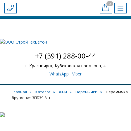
0
-
+
БЕТОН И РАСТВОР
ЖБИ
ПЛИТЫ ПЕРЕКРЫТИЯ
Обратный звонок
СТАТЬИ
ДОСТАВКА И ОПЛАТА
НАШИ ОБЪЕКТЫ
НАШ АВТОПАРК
КОНТАКТЫ
+7 (391) 288-00-44
г. Красноярск, Кубековская промзона, 4
WhatsApp
Viber
Главная
Каталог
ЖБИ
Перемычки
Перемычка
брусковая 3ПБ39-8-п